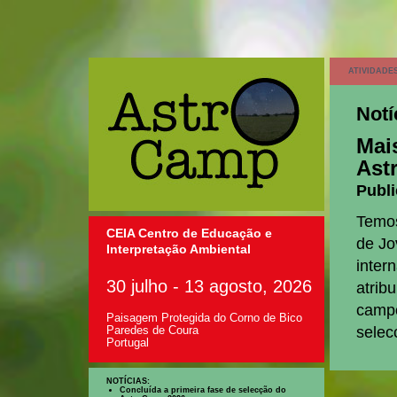
ATIVIDADE
Notí
Mai
Ast
Publi
Temos
CEIA Centro de Educação e
de Jo
Interpretação Ambiental
inter
30 julho - 13 agosto, 2026
atrib
campo
Paisagem Protegida do Corno de Bico
selec
Paredes de Coura
Portugal
NOTÍCIAS:
Concluída a primeira fase de selecção do