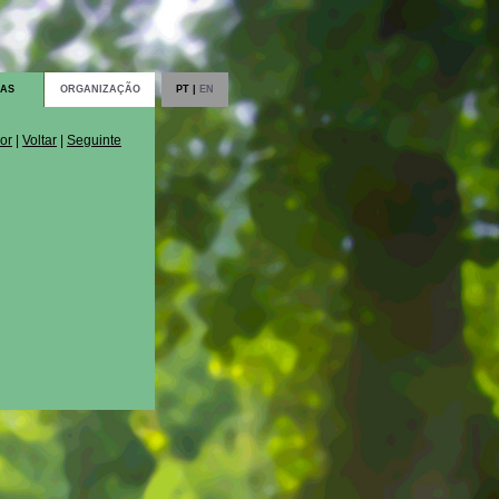
IAS
ORGANIZAÇÃO
PT |
EN
ior
|
Voltar
|
Seguinte