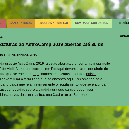
S
CANDIDATURAS
PROGRAMA PÚBLICO
DÚVIDAS E CONTACTOS
NOTÍC
as
Anter
daturas ao AstroCamp 2019 abertas até 30 de
o a 01 de abril de 2019
daturas ao AstroCamp 2019 já estão abertas, e encerram à meia-noite
0 de Abril. Alunos de escolas em Portugal devem usar o formulário de
tura que se encontra
aqui
; alunos de escolas de outros
países
s
devem usar o formulário que se encontra
aqui
. Recomenda-se a
 candidatos que leiam atentamente o regulamento, que se encontra
uaisquer dúvidas sobre a candidatura ouo campo podem ser
idas através do e-mail astrocamp@astro.up.pt. Boa sorte!