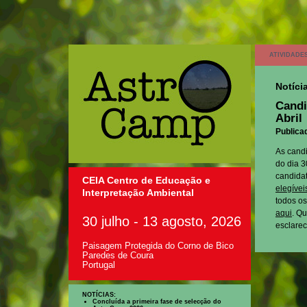
ATIVIDADE
Notíci
Candi
Abril
Publicad
As candi
do dia 3
candida
CEIA Centro de Educação e
elegívei
Interpretação Ambiental
todos os
aqui
. Q
30 julho - 13 agosto, 2026
esclarec
Paisagem Protegida do Corno de Bico
Paredes de Coura
Portugal
NOTÍCIAS:
Concluída a primeira fase de selecção do