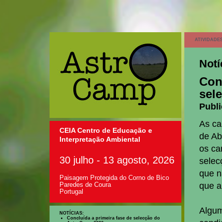
ATIVIDADE
Notí
Con
sel
Publi
As ca
CEIA Centro de Educação e
de Ab
Interpretação Ambiental
os ca
30 julho - 13 agosto, 2026
selec
que n
Paisagem Protegida do Corno de Bico
que a
Paredes de Coura
Portugal
Algum
NOTÍCIAS:
Concluída a primeira fase de selecção do